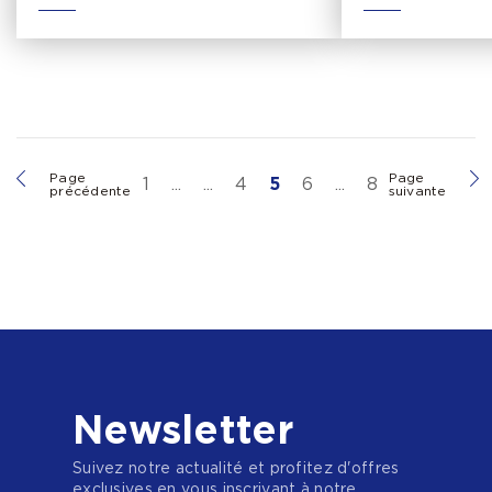
Page
Page
1
...
...
4
5
6
...
8
précédente
suivante
Newsletter
Suivez notre actualité et profitez d'offres
exclusives en vous inscrivant à notre